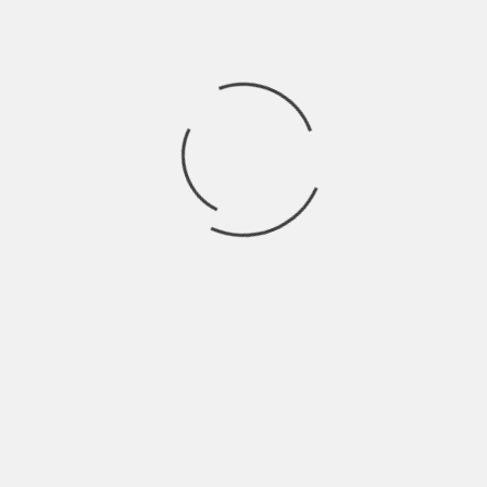
方法
も一流
お客さん
嫌われますよ
す
の違いから関係の深め方まで解説
本当に大丈夫？
！？【水商売のお店一覧】
水商売のお店一覧】
売のお店一覧】
み方【水商売のお店一覧】